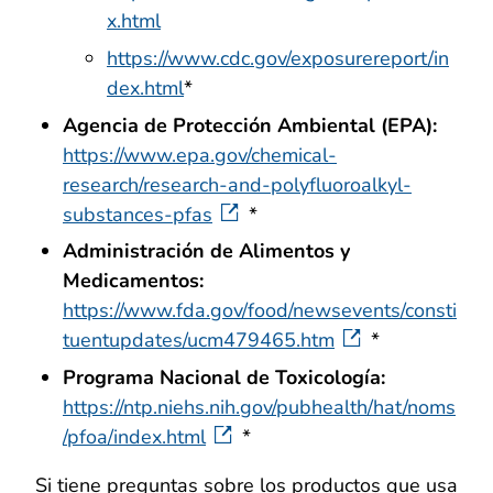
x.html
https://www.cdc.gov/exposurereport/in
dex.html
*
Agencia de Protección Ambiental (EPA):
https://www.epa.gov/chemical-
research/research-and-polyfluoroalkyl-
substances-pfas
*
Administración de Alimentos y
Medicamentos:
https://www.fda.gov/food/newsevents/consti
tuentupdates/ucm479465.htm
*
Programa Nacional de Toxicología:
https://ntp.niehs.nih.gov/pubhealth/hat/noms
/pfoa/index.html
*
Si tiene preguntas sobre los productos que usa