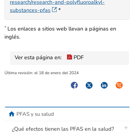
research/research-and-polyfluoroalkyl-
substances-pfas
*
Los enlaces a sitios web llevan a páginas en
*
inglés.
Ver esta página en:
PDF
Última revisión:
el 18 de enero del 2024
Facebook
Twitter
LinkedIn
Syndica
home
PFAS y su salud
plus 
¿Qué efectos tienen las PFAS en la salud?