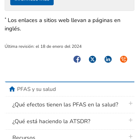
Los enlaces a sitios web llevan a páginas en
*
inglés.
Última revisión:
el 18 de enero del 2024
Facebook
Twitter
LinkedIn
Syndica
home
PFAS y su salud
plus 
¿Qué efectos tienen las PFAS en la salud?
plus 
¿Qué está haciendo la ATSDR?
plus 
Recursos