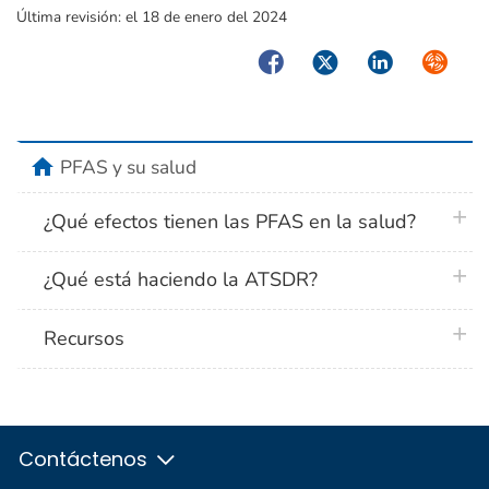
Última revisión:
el 18 de enero del 2024
Facebook
Twitter
LinkedIn
Syndica
home
PFAS y su salud
plus 
¿Qué efectos tienen las PFAS en la salud?
plus 
¿Qué está haciendo la ATSDR?
plus 
Recursos
Contáctenos