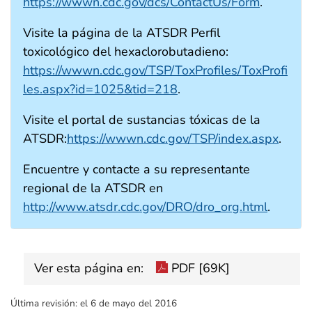
https://wwwn.cdc.gov/dcs/ContactUs/Form
.
Visite la página de la ATSDR Perfil
toxicológico del hexaclorobutadieno:
https://wwwn.cdc.gov/TSP/ToxProfiles/ToxProfi
les.aspx?id=1025&tid=218
.
Visite el portal de sustancias tóxicas de la
ATSDR:
https://wwwn.cdc.gov/TSP/index.aspx
.
Encuentre y contacte a su representante
regional de la ATSDR en
http://www.atsdr.cdc.gov/DRO/dro_org.html
.
Ver esta página en:
PDF [69K]
Última revisión:
el 6 de mayo del 2016