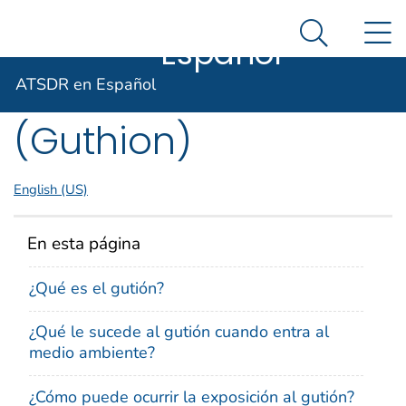
ATSDR en
Un sitio oficial del Gobierno de Estados Unidos
N
Agencia para Sustancias Tóxicas y el Registro de E
Así es como usted puede verificarlo
Español
Search Me
ToxFAQs™ – Gutión
ATSDR en Español
(Guthion)
English (US)
En esta página
¿Qué es el gutión?
¿Qué le sucede al gutión cuando entra al
medio ambiente?
¿Cómo puede ocurrir la exposición al gutión?