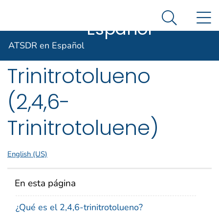
ATSDR en
Un sitio oficial del Gobierno de Estados Unidos
N
Agencia para Sustancias Tóxicas y el Registro de E
Así es como usted puede verificarlo
Español
Search Me
ToxFAQs™ – 2,4,6-
ATSDR en Español
Trinitrotolueno
(2,4,6-
Trinitrotoluene)
English (US)
En esta página
¿Qué es el 2,4,6-trinitrotolueno?