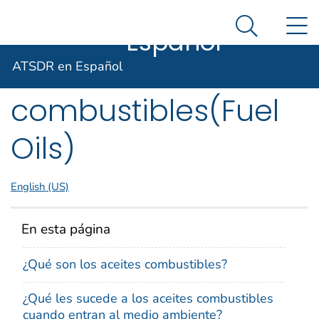
ATSDR en
Un sitio oficial del Gobierno de Estados Unidos
N
Agencia para Sustancias Tóxicas y el Registro de E
Así es como usted puede verificarlo
Español
Search Me
ToxFAQs™ – Aceites
ATSDR en Español
combustibles(Fuel
Oils)
English (US)
En esta página
¿Qué son los aceites combustibles?
¿Qué les sucede a los aceites combustibles
cuando entran al medio ambiente?