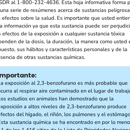
SDR al 1-800-232-4636. Esta hoja informativa forma p
una serie de resúmenes acerca de sustancias peligrosa
 efectos sobre la salud. Es importante que usted entie
a información ya que esta sustancia puede ser perjudici
 efectos de la exposición a cualquier sustancia tóxica
enden de la dosis, la duración, la manera como usted 
uesto, sus hábitos y características personales y de la
sencia de otras sustancias químicas.
Importante:
La exposición al 2,3-benzofurano es más probable que
curra al respirar aire contaminado en el lugar de trabaj
Los estudios en animales han demostrado que la
exposición a altos niveles de 2,3-benzofurano produce
efectos del hígado, el riñón, los pulmones y el estómago
Esta sustancia química se ha encontrado en por lo men
11 de los 1,416 sitios de la Lista de Prioridades Nacion