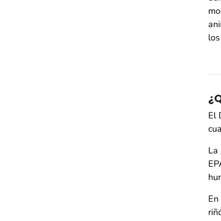
mod
ani
los
¿Q
El 
cua
La
EPA
hu
En 
riñ