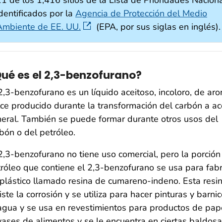
dentificados por la
Agencia de Protección del Medio
Ambiente de EE. UU.
(EPA, por sus siglas en inglés).
ué es el 2,3-benzofurano?
2,3-benzofurano es un líquido aceitoso, incoloro, de ar
ce producido durante la transformación del carbón a ac
eral. También se puede formar durante otros usos del
bón o del petróleo.
2,3-benzofurano no tiene uso comercial, pero la porción
róleo que contiene el 2,3-benzofurano se usa para fabr
plástico llamado resina de cumareno-indeno. Esta resi
iste la corrosión y se utiliza para hacer pinturas y barni
agua y se usa en revestimientos para productos de pap
ases de alimentos y se le encuentra en ciertas baldosa