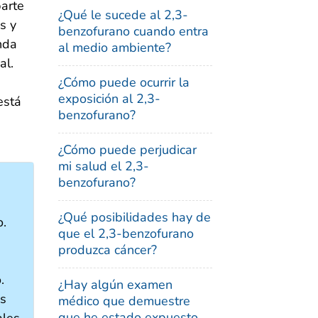
arte
¿Qué le sucede al 2,3-
s y
benzofurano cuando entra
nda
al medio ambiente?
al.
¿Cómo puede ocurrir la
exposición al 2,3-
está
benzofurano?
¿Cómo puede perjudicar
mi salud el 2,3-
benzofurano?
¿Qué posibilidades hay de
o.
que el 2,3-benzofurano
produzca cáncer?
.
¿Hay algún examen
os
médico que demuestre
que he estado expuesto
ales