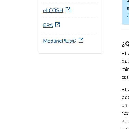
i
eLCOSH
EPA
MedlinePlus®
¿Q
El 
dul
min
car
El 
pet
un 
res
al 
env