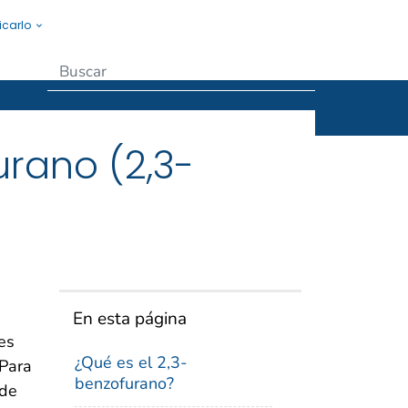
icarlo
Submit
rano (2,3-
En esta página
es
¿Qué es el 2,3-
 Para
benzofurano?
 de