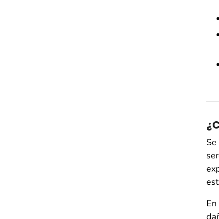
¿C
Se 
ser
exp
est
En 
dañ