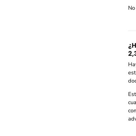
No 
¿H
2,
Hay
est
doc
Est
cu
com
adv