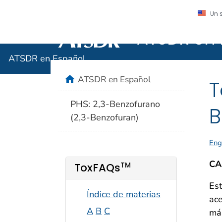
Un 
ATSDR en 
Agencia para Sustancias Tóxicas y el R
ATSDR en Español
home
ATSDR en Español
T
PHS: 2,3-Benzofurano
B
(2,3-Benzofuran)
Eng
CA
TM
ToxFAQs
Est
Índice de materias
ace
A
B
C
más