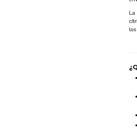
La 
cít
los
¿Q