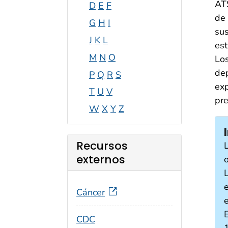
AT
D
E
F
de 
G
H
I
sus
J
K
L
est
M
N
O
Los
dep
P
Q
R
S
exp
T
U
V
pre
W
X
Y
Z
Recursos
externos
o
Cáncer
CDC