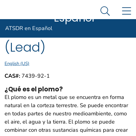
ATSDR en
Un sitio oficial del Gobierno de Estados Unidos
N
Así es como usted puede verificarlo
Español
Search Me
Agencia para Sustancias Tóxicas
ToxFAQs™ – Plomo
ATSDR en Español
(Lead)
English (US)
CAS#:
7439-92-1
¿Qué es el plomo?
El plomo es un metal que se encuentra en forma
natural en la corteza terrestre. Se puede encontrar
en todas partes de nuestro medioambiente, como
el aire, el agua y la tierra. El plomo se puede
combinar con otras sustancias químicas para crear