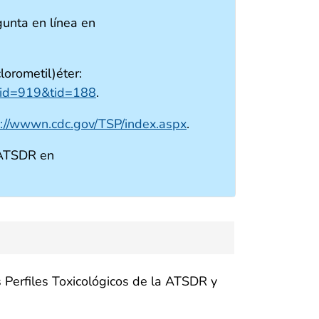
unta en línea en
lorometil)éter:
x?id=919&tid=188
.
s://wwwn.cdc.gov/TSP/index.aspx
.
 ATSDR en
 Perfiles Toxicológicos de la ATSDR y