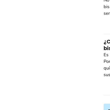
No 
bis
ser
¿C
bi
Es 
Por
quí
sus