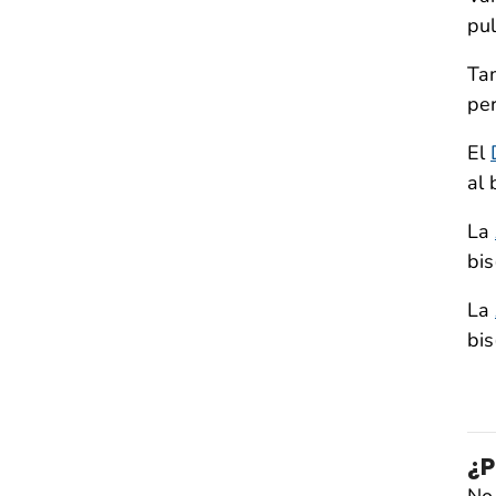
pu
Tam
per
El
al 
La
bis
La
bis
¿P