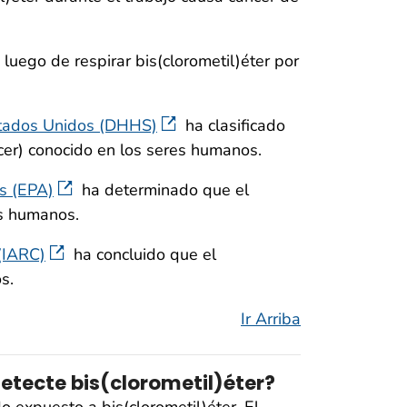
uego de respirar bis(clorometil)éter por
stados Unidos (DHHS)
ha clasificado
cer) conocido en los seres humanos.
s (EPA)
ha determinado que el
es humanos.
 (IARC)
ha concluido que el
s.
Ir Arriba
tecte bis(clorometil)éter?