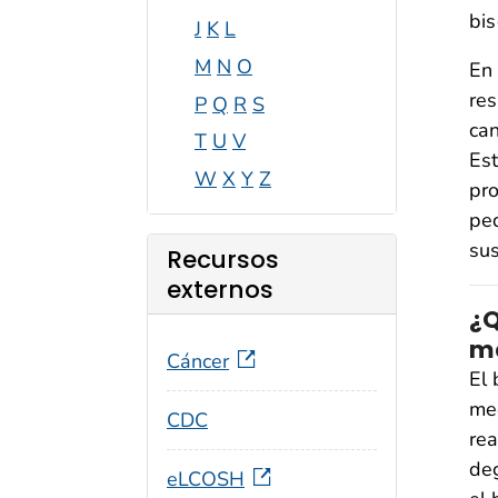
bis
J
K
L
M
N
O
En 
res
P
Q
R
S
can
T
U
V
Est
W
X
Y
Z
pro
peq
sus
Recursos
externos
¿Q
m
Cáncer
El 
med
CDC
rea
deg
eLCOSH