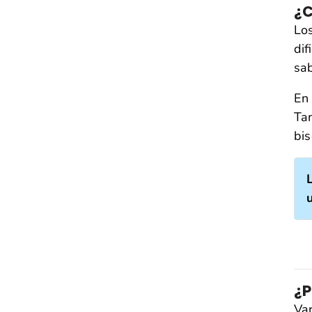
¿C
Los
dif
sab
En 
Tam
bis
¿P
Var