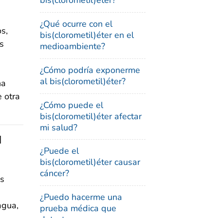
bis(clorometil)éter?
¿Qué ocurre con el
s,
bis(clorometil)éter en el
s
medioambiente?
¿Cómo podría exponerme
al bis(clorometil)éter?
na
 otra
¿Cómo puede el
bis(clorometil)éter afectar
mi salud?
l
¿Puede el
bis(clorometil)éter causar
cáncer?
as
¿Puedo hacerme una
agua,
prueba médica que