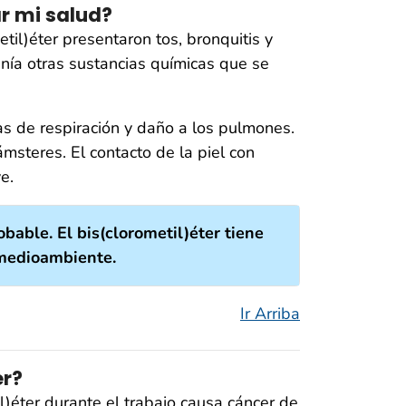
r mi salud?
til)éter presentaron tos, bronquitis y
enía otras sustancias químicas que se
as de respiración y daño a los pulmones.
msteres. El contacto de la piel con
e.
bable. El bis(clorometil)éter tiene
 medioambiente.
Ir Arriba
er?
l)éter durante el trabajo causa cáncer de