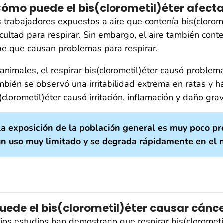
ómo puede el bis(clorometil)éter afecta
 trabajadores expuestos a aire que contenía bis(clorome
icultad para respirar. Sin embargo, el aire también cont
e que causan problemas para respirar.
animales, el respirar bis(clorometil)éter causó problem
bién se observó una irritabilidad extrema en ratas y há
(clorometil)éter causó irritación, inflamación y daño grav
La exposición de la población general es muy poco pro
un uso muy limitado y se degrada rápidamente en el
uede el bis(clorometil)éter causar cánc
ios estudios han demostrado que respirar bis(clorometi