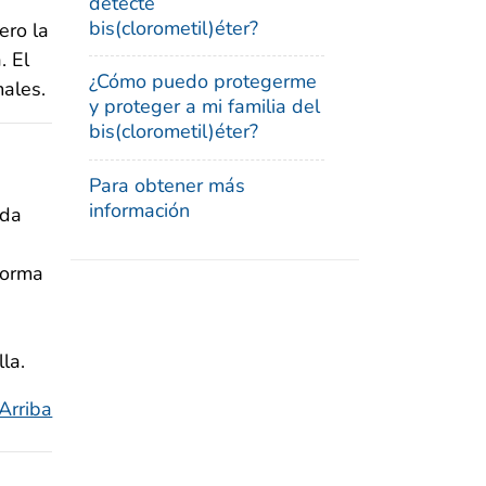
detecte
bis(clorometil)éter?
ero la
. El
¿Cómo puedo protegerme
males.
y proteger a mi familia del
bis(clorometil)éter?
Para obtener más
información
ada
forma
la.
 Arriba