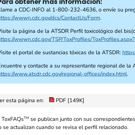
Para obtener más información:
Llame a CDC-INFO al 1-800-232-4636, o envíe su preg
https://wwwn.cdc.gov/dcs/ContactUs/Form
.
isite la página de la ATSDR Perfil toxicológico del bis(c
https://wwwn.cdc.gov/TSP/ToxProfiles/ToxProfiles.asp
Visite el portal de sustancias tóxicas de la ATSDR:
http
Encuentre y contacte a su representante regional de la
https://www.atsdr.cdc.gov/regional-offices/index.html
.
er esta página en:
PDF [149K]
s ToxFAQs
se publican junto con sus correspondientes
TM
o se actualizan cuando se revisa el perfil relacionado.