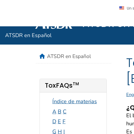
Un 
ATSDR en 
Agencia para Sustancias Tóxicas y el R
ATSDR en Español
home
ATSDR en Español
T
[
TM
ToxFAQs
Eng
Índice de materias
¿Q
A
B
C
El 
D
E
F
hu
Es 
G
H
I