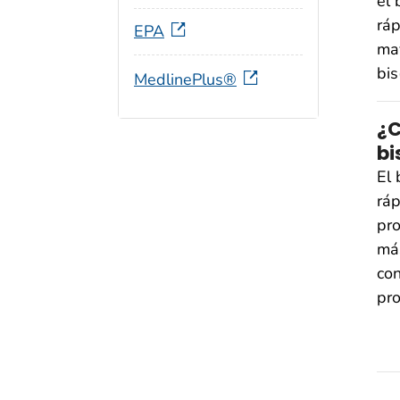
el 
ráp
EPA
may
bis
MedlinePlus®
¿C
bi
El 
ráp
pro
más
con
pro