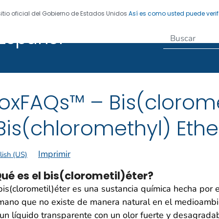
sitio oficial del Gobierno de Estados Unidos
Así es como usted puede verif
Español
egistro de Enfermedades
oxFAQs™ – Bis(clorome
Bis(chloromethyl) Ethe
Imprimir
lish (US)
ué es el bis(clorometil)éter?
bis(clorometil)éter es una sustancia química hecha por e
mano que no existe de manera natural en el medioambi
un líquido transparente con un olor fuerte y desagradab