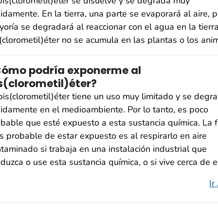
bis(clorometil)éter se disuelve y se degrada muy
idamente. En la tierra, una parte se evaporará al aire, p
oría se degradará al reaccionar con el agua en la tierra
(clorometil)éter no se acumula en las plantas o los ani
ómo podría exponerme al
s(clorometil)éter?
bis(clorometil)éter tiene un uso muy limitado y se degr
idamente en el medioambiente. Por lo tanto, es poco
bable que esté expuesto a esta sustancia química. La 
 probable de estar expuesto es al respirarlo en aire
taminado si trabaja en una instalación industrial que
duzca o use esta sustancia química, o si vive cerca de el
Ir