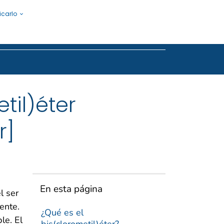
icarlo
Submit
til)éter
r]
En esta página
l ser
ente.
¿Qué es el
le. El