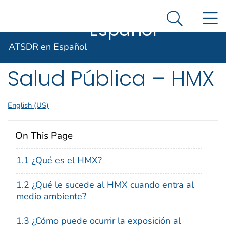
ATSDR en
Un sitio oficial del Gobierno de Estados Unidos
N
Así es como usted puede verificarlo
Español
Search Me
Agencia para Sustancias Tóxicas
Resúmenes de
ATSDR en Español
Salud Pública – HMX
English (US)
On This Page
1.1 ¿Qué es el HMX?
1.2 ¿Qué le sucede al HMX cuando entra al
medio ambiente?
1.3 ¿Cómo puede ocurrir la exposición al