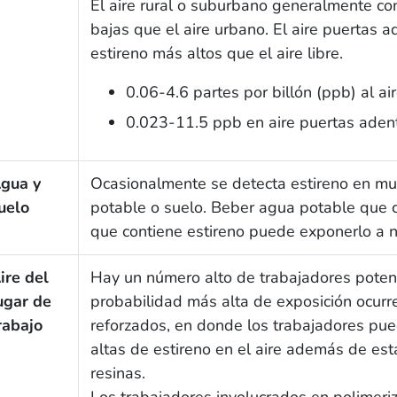
El aire rural o suburbano generalmente co
bajas que el aire urbano. El aire puertas 
estireno más altos que el aire libre.
0.06-4.6 partes por billón (ppb) al air
0.023-11.5 ppb en aire puertas aden
gua y
Ocasionalmente se detecta estireno en mu
uelo
potable o suelo. Beber agua potable que 
que contiene estireno puede exponerlo a n
ire del
Hay un número alto de trabajadores potenc
ugar de
probabilidad más alta de exposición ocurre
rabajo
reforzados, en donde los trabajadores pu
altas de estireno en el aire además de est
resinas.
Los trabajadores involucrados en polimeriz