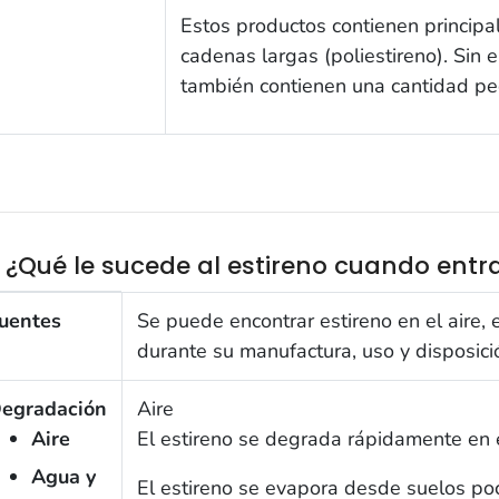
Estos productos contienen princip
cadenas largas (poliestireno). Sin
también contienen una cantidad pe
2 ¿Qué le sucede al estireno cuando ent
 ¿Qué le sucede al estireno cuando entra al medio amb
uentes
Se puede encontrar estireno en el aire, 
durante su manufactura, uso y disposici
egradación
Aire
Aire
El estireno se degrada rápidamente en e
Agua y
El estireno se evapora desde suelos po