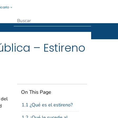
icarlo
Submit
blica – Estireno
On This Page
 del
1.1 ¿Qué es el estireno?
d
1.2 ¿Qué le sucede al