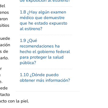
de exposición al estireno?
del
1.8 ¿Hay algún examen
menos
médico que demuestre
aron
que he estado expuesto
itios
al estireno?
 puede
1.9 ¿Qué
ación
recomendaciones ha
es de
hecho el gobierno federal
para proteger la salud
arlo.
pública?
r
1.10 ¿Dónde puedo
e
obtener más información?
e.
uede
tacto
cto con la piel.