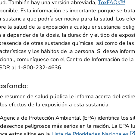
ud. También hay una versión abreviada,
ToxFAQs™
,
ponible. Esta información es importante porque se trat
 sustancia que podría ser nociva para la salud. Los efe
re la salud de la exposición a cualquier sustancia peli
 a depender de la dosis, la duración y el tipo de exposi
presencia de otras sustancias químicas, así como de las
acterísticas y los hábitos de la persona. Si desea infor
cional, comuníquese con el Centro de Información de la
SDR al 1-800-232-4636.
asfondo:
e resumen de salud pública le informa acerca del estir
los efectos de la exposición a esta sustancia.
Agencia de Protección Ambiental (EPA) identifica los si
desechos peligrosos más serios en la nación. La EPA l
oca estos sitios en la
Lista de Prioridades Nacionales