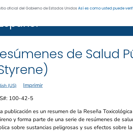
sitio oficial del Gobierno de Estados Unidos
Así es como usted puede verif
Español
cias Tóxicas y el Registro de Enfermedades (ATSDR)
esúmenes de Salud Pú
Styrene)
Imprimir
lish (US)
S#: 100-42-5
a publicación es un resumen de la Reseña Toxicológica
ireno y forma parte de una serie de resúmenes de salu
lica sobre sustancias peligrosas y sus efectos sobre la