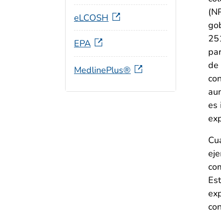
(NP
eLCOSH
gob
251
EPA
par
de 
MedlinePlus®
con
aum
es 
exp
Cua
eje
com
Est
exp
con