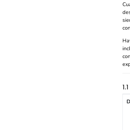
Cua
des
sie
con
Hay
inc
con
exp
1.
1.1
D