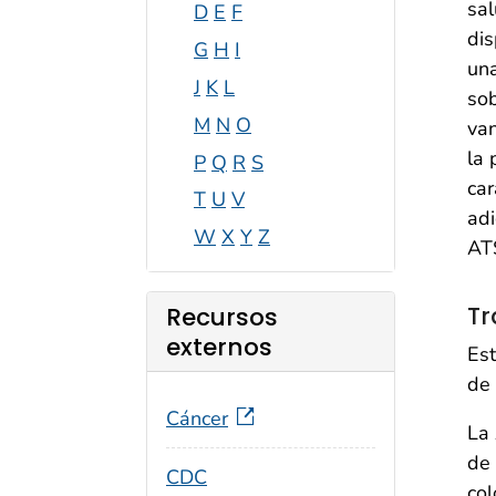
sal
D
E
F
dis
G
H
I
una
J
K
L
sob
M
N
O
van
la 
P
Q
R
S
car
T
U
V
adi
W
X
Y
Z
AT
Tr
Recursos
externos
Est
de 
Cáncer
La 
de 
CDC
col