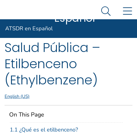
ATSDR en
Un sitio oficial del Gobierno de Estados Unidos
N
Así es como usted puede verificarlo
Español
Search Me
Agencia para Sustancias Tóxicas
Resúmenes de
ATSDR en Español
Salud Pública –
Etilbenceno
(Ethylbenzene)
English (US)
On This Page
1.1 ¿Qué es el etilbenceno?